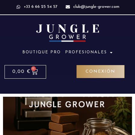
+33 6 66 25 54 57
club@jungle-grower.com
BOUTIQUE PRO
PROFESIONALES
0
0,00
€
CONEXIÓN